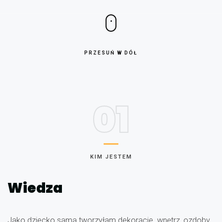
PRZESUŃ W DÓŁ
01
KIM JESTEM
Wiedza
Jako dziecko sama tworzyłam dekoracje wnętrz, ozdoby,